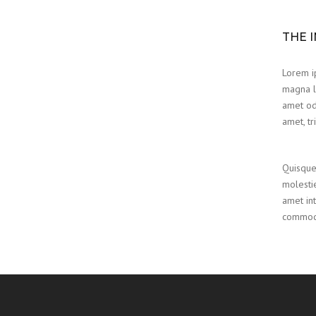
THE I
Lorem ip
magna la
amet odi
amet, tr
Quisque 
molestie
amet int
commodo 