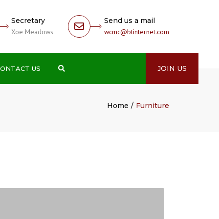
Secretary
Send us a mail
Xoe Meadows
wcmc@btinternet.com
JOIN US
CONTACT US
Search
Home
Furniture