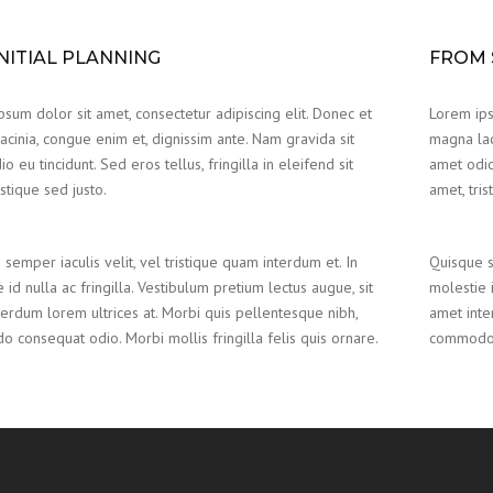
NITIAL PLANNING
FROM 
sum dolor sit amet, consectetur adipiscing elit. Donec et
Lorem ips
cinia, congue enim et, dignissim ante. Nam gravida sit
magna lac
o eu tincidunt. Sed eros tellus, fringilla in eleifend sit
amet odio 
istique sed justo.
amet, tris
semper iaculis velit, vel tristique quam interdum et. In
Quisque s
 id nulla ac fringilla. Vestibulum pretium lectus augue, sit
molestie i
erdum lorem ultrices at. Morbi quis pellentesque nibh,
amet inte
consequat odio. Morbi mollis fringilla felis quis ornare.
commodo c