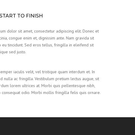
START TO FINISH
um dolor sit amet, consectetur adipiscing elit. Donec et
inia, congue enim et, dignissim ante. Nam gravida sit
eu tincidunt. Sed eros tellus, fringilla in eleifend sit
tique sed justo.
emper iaculis velit, vel tristique quam interdum et. In
d nulla ac fringilla. Vestibulum pretium lectus augue, sit
rdum lorem ultrices at. Morbi quis pellentesque nibh,
onsequat odio. Morbi mollis fringilla felis quis ornare.